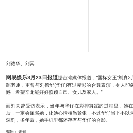
刘德华、刘真
网易娱乐
3
月
23
日报道
据台湾媒体报道，
“
国标女王
”
刘真
3
蹈老师，更曾与刘德华
(
华仔
)
有过精彩的合舞表演，令人印
憾，希望辛龙能好好照顾自己、女儿及家人。
”
而刘真曾受访表示，当年与华仔在彩排舞蹈的过程里，她
后，一定会痛骂她，让她心情相当紧张，不过华仔当下不以
深刻，多年后，她手机里都还存有与华仔的合影。
编辑： 未知