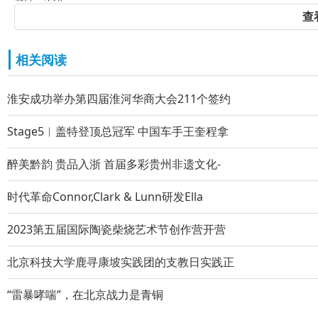
查
相关阅读
淮安成功举办第四届淮河华商大会211个签约
Stage5︱盖特登顶总冠军 中国车手王奎程拿
醉美黔韵 贵品入浙 首届多彩贵州非遗文化-
时代革命Connor,Clark & Lunn研发Ella
2023第五届国际陶瓷柴烧艺术节创作营开营
北京科技大学鹿寻康坡实践团的支教日实践正
“雷暴哮喘”，在北京战力是青铜