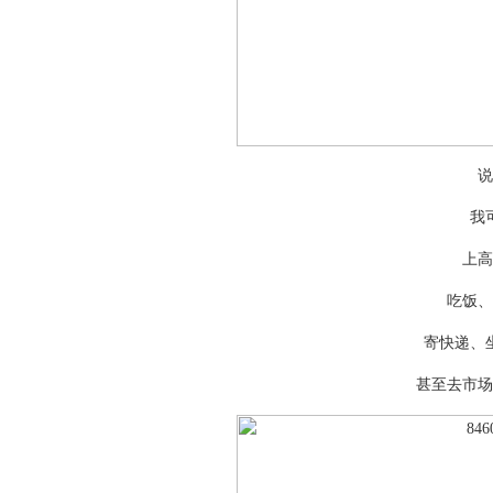
说
我
上高
吃饭、
寄快递、
甚至去市场