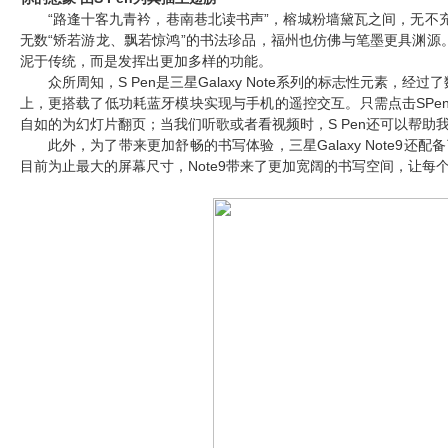
“路逢十客九青衿，巷南巷北读书声”，榕城
粉墙黛瓦之间，无不
无数“矫若游龙、飘若惊鸿”的书法珍品，福州也仿佛与笔墨更具渊源
泥于传统，而是发挥出更加多样的功能。
众所周知，
S Pen
是三星Galaxy Note系列的标志性元素，经
上，更搭载了低功耗
蓝牙模块实现与手机的遥控交互。只需点击SP
自如的为幻灯片翻页；当我们听歌或者看视频时，S Pen还可以帮助
此外，为了带来更加舒畅的书写体验，三星Galaxy Note9还配
目前为止最大的屏幕尺寸，Note9带来了更加宽阔的书写空间，让每