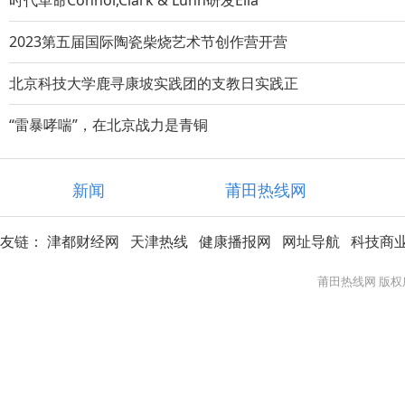
时代革命Connor,Clark & Lunn研发Ella
2023第五届国际陶瓷柴烧艺术节创作营开营
北京科技大学鹿寻康坡实践团的支教日实践正
“雷暴哮喘”，在北京战力是青铜
新闻
莆田热线网
友链：
津都财经网
天津热线
健康播报网
网址导航
科技商
莆田热线网 版