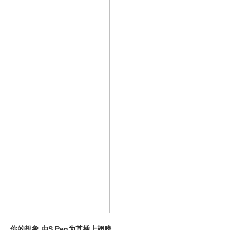
你的想象 由S Pen为其插上翅膀